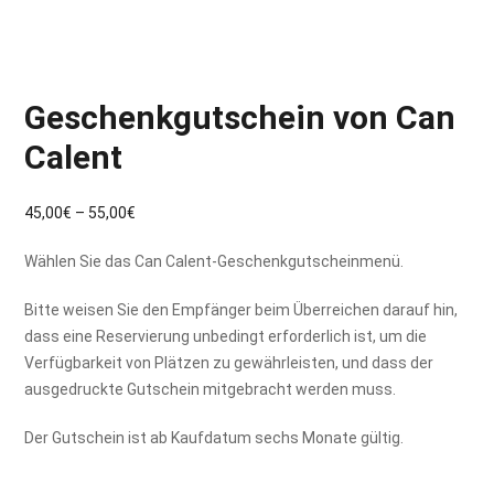
Geschenkgutschein von Can
Calent
P
45,00
€
–
55,00
€
r
Wählen Sie das Can Calent-Geschenkgutscheinmenü.
e
i
Bitte weisen Sie den Empfänger beim Überreichen darauf hin,
s
dass eine Reservierung unbedingt erforderlich ist, um die
s
Verfügbarkeit von Plätzen zu gewährleisten, und dass der
p
ausgedruckte Gutschein mitgebracht werden muss.
a
n
Der Gutschein ist ab Kaufdatum sechs Monate gültig.
n
e