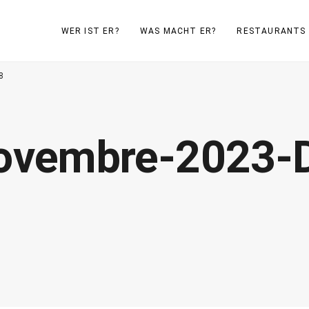
WER IST ER?
WAS MACHT ER?
RESTAURANTS
8
Novembre-2023-
8