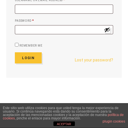
USERNAME OR EMAIL ADDRESS
*
PASSWORD
*
REMEMBER ME
LOGIN
Lost your password?
Este sitio web utiliza cookies para que usted tenga la mejor experiencia de
usuario. Si continúa navegando está dando su consentimiento para la
aceptación de las mencionadas cookies y la aceptación de nuestra
política de
cookies
, pinche el enlace para mayor información.
plugin cookies
ACEPTAR