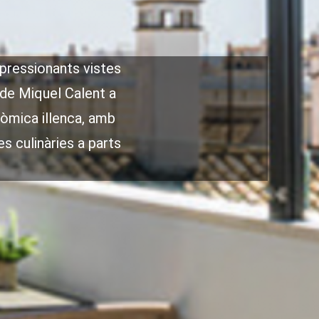
mpressionants vistes
e de Miquel Calent a
nòmica illenca, amb
s culinàries a parts