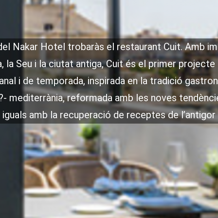
 del Nakar Hotel trobaràs el restaurant Cuit. Amb i
, la Seu i la ciutat antiga, Cuit és el primer project
sanal i de temporada, inspirada en la tradició gastro
- mediterrània, reformada amb les noves tendèncie
iguals amb la recuperació de receptes de l’antigor