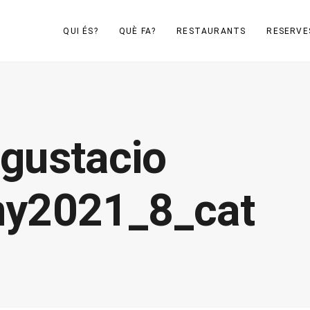
QUI ÉS?
QUÈ FA?
RESTAURANTS
RESERVE
gustacio
uny2021_8_cat