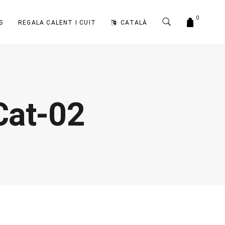
0
S
REGALA CALENT I CUIT
CATALÀ
Cat-02