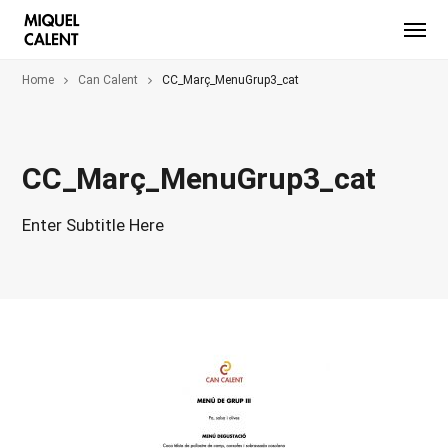
Home
Can Calent
CC_Març_MenuGrup3_cat
CC_Març_MenuGrup3_cat
Enter Subtitle Here