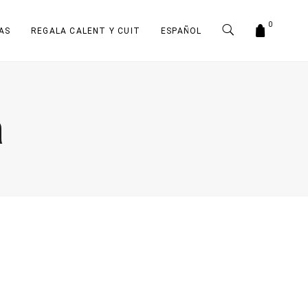
0
AS
REGALA CALENT Y CUIT
ESPAÑOL
a