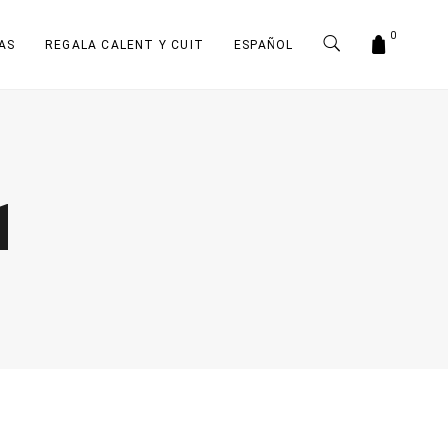
0
AS
REGALA CALENT Y CUIT
ESPAÑOL
1