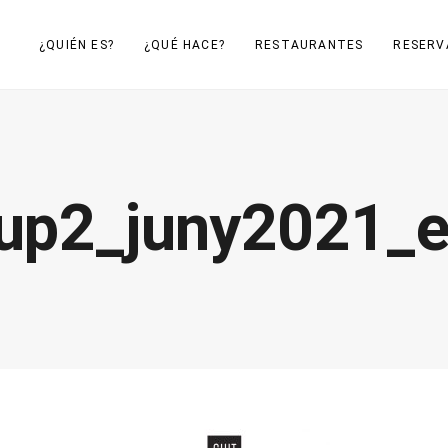
¿QUIÉN ES?
¿QUÉ HACE?
RESTAURANTES
RESERV
up2_juny2021_