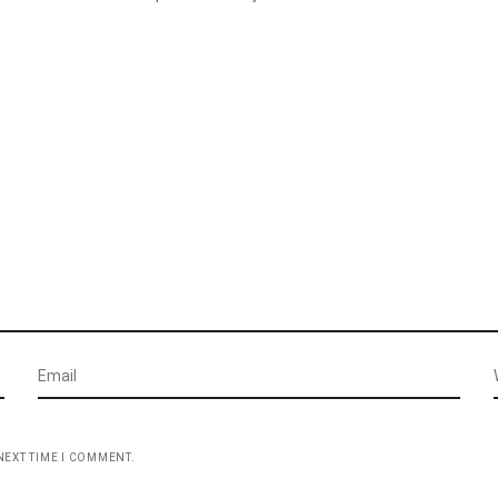
NEXT TIME I COMMENT.