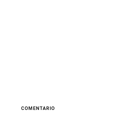
COMENTARIO