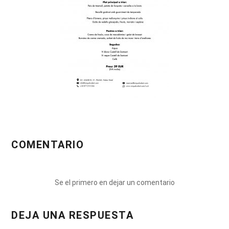
COMENTARIO
Se el primero en dejar un comentario
DEJA UNA RESPUESTA