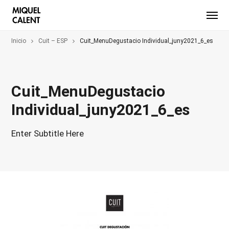
Inicio
Cuit – ESP
Cuit_MenuDegustacio Individual_juny2021_6_es
Cuit_MenuDegustacio
Individual_juny2021_6_es
Enter Subtitle Here