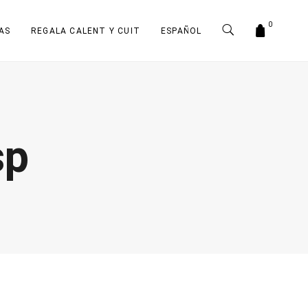
0
AS
REGALA CALENT Y CUIT
ESPAÑOL
sp