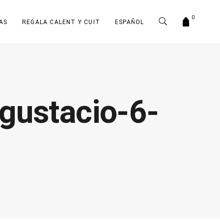
0
AS
REGALA CALENT Y CUIT
ESPAÑOL
gustacio-6-