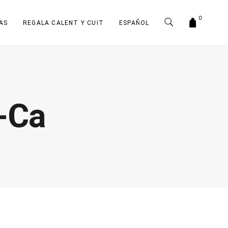
0
AS
REGALA CALENT Y CUIT
ESPAÑOL
-Ca