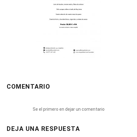
COMENTARIO
Se el primero en dejar un comentario
DEJA UNA RESPUESTA