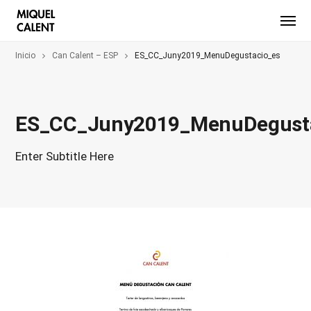
Inicio
Can Calent – ESP
ES_CC_Juny2019_MenuDegustacio_es
ES_CC_Juny2019_MenuDegust
Enter Subtitle Here