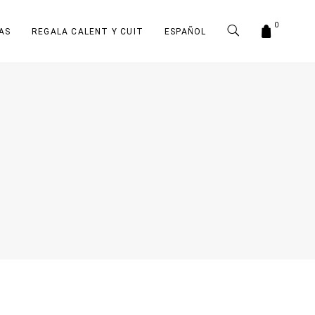
0
AS
REGALA CALENT Y CUIT
ESPAÑOL