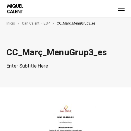
Inicio
Can Calent – ESP
CC_Març_MenuGrup3_es
CC_Març_MenuGrup3_es
Enter Subtitle Here