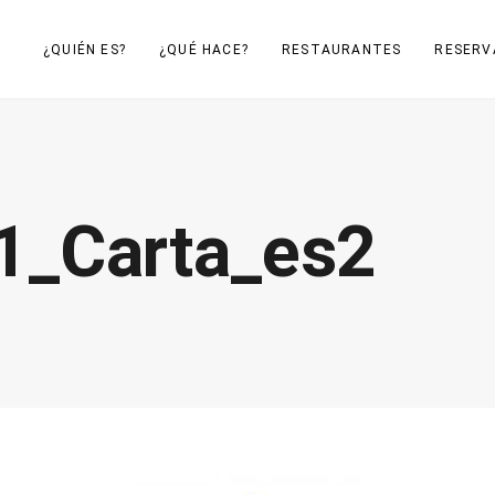
¿QUIÉN ES?
¿QUÉ HACE?
RESTAURANTES
RESERV
1_Carta_es2