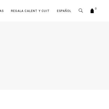
0
AS
REGALA CALENT Y CUIT
ESPAÑOL