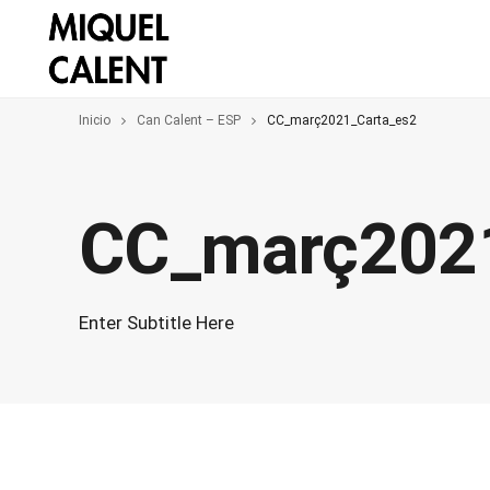
Inicio
Can Calent – ESP
CC_març2021_Carta_es2
CC_març202
Enter Subtitle Here