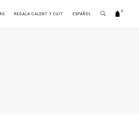
0
AS
REGALA CALENT Y CUIT
ESPAÑOL