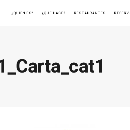
¿QUIÉN ES?
¿QUÉ HACE?
RESTAURANTES
RESERV
1_Carta_cat1