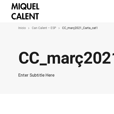
Inicio
Can Calent – ESP
CC_març2021_Carta_cat1
CC_març202
Enter Subtitle Here