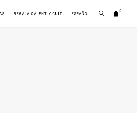
0
AS
REGALA CALENT Y CUIT
ESPAÑOL